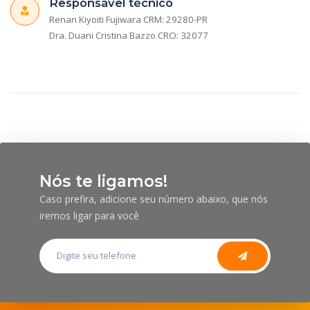
Responsável técnico
Renan Kiyoiti Fujiwara CRM: 29280-PR
Dra. Duani Cristina Bazzo CRO: 32077
Nós te ligamos!
Caso prefira, adicione seu número abaixo, que nós
iremos ligar para você